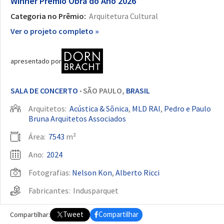
Winner
Prêmio Obra do Ano 2026
Categoria no Prêmio:
Arquitetura Cultural
Ver o projeto completo »
apresentado por
SALA DE CONCERTO
SÃO PAULO,
BRASIL
•
Arquitetos:
Acústica & Sônica
,
MLD RAI
,
Pedro e Paulo
Bruna Arquitetos Associados
Área:
7543
m²
Ano:
2024
Fotografias:
Nelson Kon
,
Alberto Ricci
Fabricantes:
Indusparquet
Categoria:
Sala De Concerto
Tweet
Compartilhar
Compartilhar: