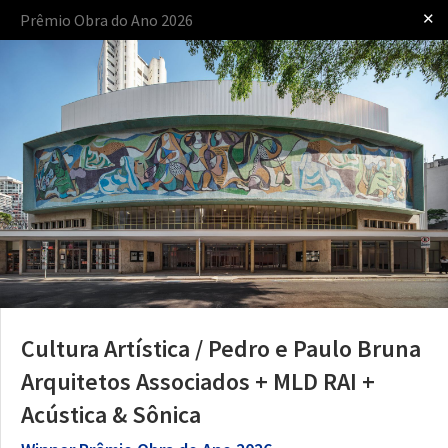
✕
Prêmio Obra do Ano 2026
Iniciar sessão
apresentado por
Cultura Artística / Pedro e Paulo Bruna
O Prêmio
O Processo
As Regras
Arquitetos Associados + MLD RAI +
Acústica & Sônica