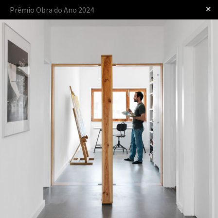
✕
Prêmio Obra do Ano 2024
Iniciar sessão
apresentado por
O Prêmio
O Processo
As Regras