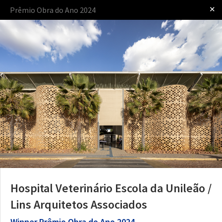
✕
Prêmio Obra do Ano 2024
Iniciar sessão
apresentado por
O Prêmio
O Processo
As Regras
Hospital Veterinário Escola da Unileão /
Lins Arquitetos Associados
Winner
Prêmio Obra do Ano 2024