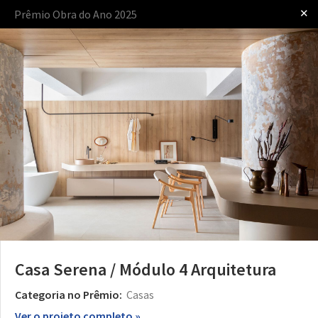
✕
Prêmio Obra do Ano 2025
Iniciar sessão
apresentado por
O Prêmio
O Processo
As Regras
Casa Serena / Módulo 4 Arquitetura
Categoria no Prêmio:
Casas
Ver o projeto completo »