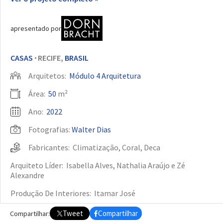
apresentado por
CASAS
RECIFE,
BRASIL
•
Arquitetos:
Módulo 4 Arquitetura
Área:
50
m²
Ano:
2022
Fotografias:
Walter Dias
Fabricantes:
Climatização
,
Coral
,
Deca
Arquiteto Líder:
Isabella Alves, Nathalia Araújo e Zé
Alexandre
Produção De Interiores:
Itamar José
Iluminação:
Daluz
Tweet
Compartilhar
Compartilhar: