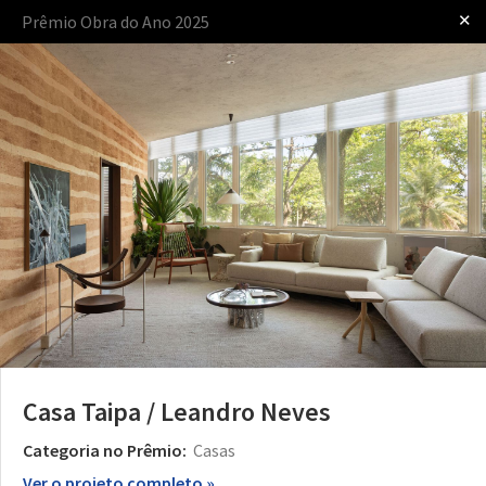
✕
Prêmio Obra do Ano 2025
Iniciar sessão
apresentado por
O Prêmio
O Processo
As Regras
Casa Taipa / Leandro Neves
Categoria no Prêmio:
Casas
Ver o projeto completo »