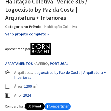
Habitação Coletiva | Venice 315 /
Logoexisto by Paz da Costa |
Arquitetura + Interiores
Categoria no Prêmio:
Habitação Coletiva
Ver o projeto completo »
apresentado por
APARTAMENTOS
AVEIRO,
PORTUGAL
•
Arquitetos:
Logoexisto by Paz de Costa | Arquitetura +
Interiores
Área:
1200
m²
Ano:
2024
Fotografias:
Alexander Bogorodskiy
Tweet
Compartilhar
Compartilhar: