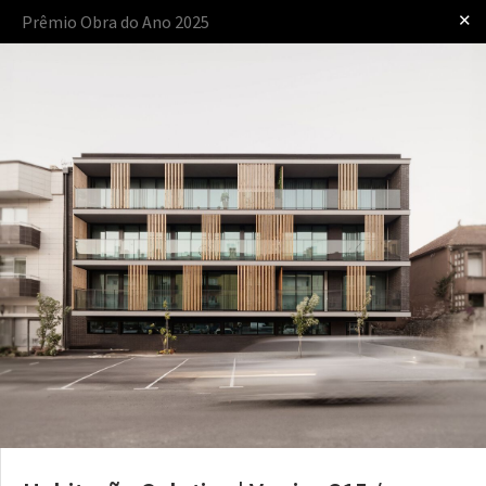
✕
Prêmio Obra do Ano 2025
Iniciar sessão
apresentado por
O Prêmio
O Processo
As Regras